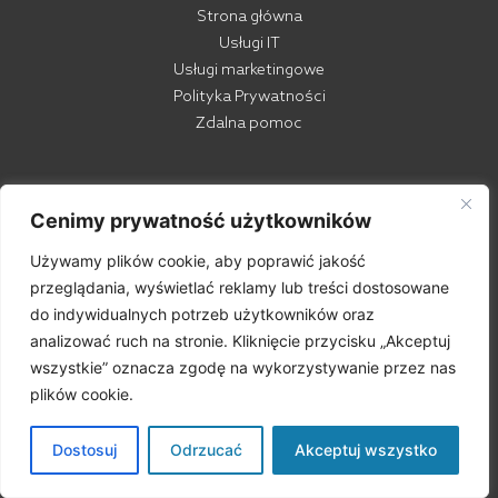
Strona główna
Usługi IT
Usługi marketingowe
Polityka Prywatności
Zdalna pomoc
Cenimy prywatność użytkowników
+48 32 308 00 98
Używamy plików cookie, aby poprawić jakość
bok@happyuser.com.pl
przeglądania, wyświetlać reklamy lub treści dostosowane
ul. Fabryczna 43
do indywidualnych potrzeb użytkowników oraz
43-100 Tychy
analizować ruch na stronie. Kliknięcie przycisku „Akceptuj
wszystkie” oznacza zgodę na wykorzystywanie przez nas
plików cookie.
Dostosuj
Odrzucać
Akceptuj wszystko