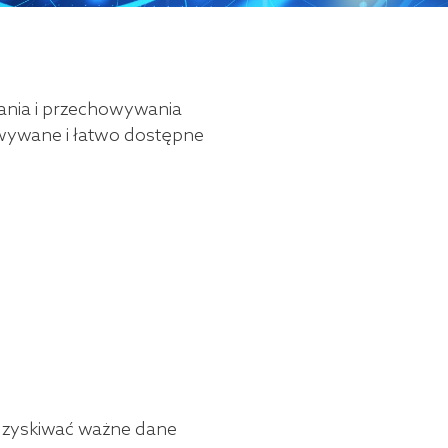
zania i przechowywania
owywane i łatwo dostępne
odzyskiwać ważne dane