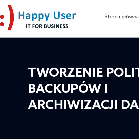
Przejdź
do
Strona główn
treści
TWORZENIE POLI
BACKUPÓW I
ARCHIWIZACJI D