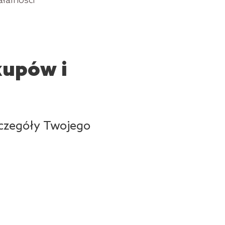
ałalności
kupów i
zczegóły Twojego