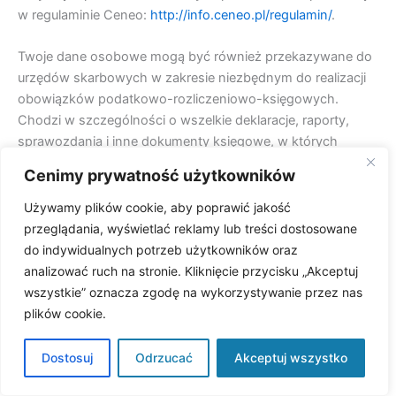
w regulaminie Ceneo:
http://info.ceneo.pl/regulamin/
.
Twoje dane osobowe mogą być również przekazywane do
urzędów skarbowych w zakresie niezbędnym do realizacji
obowiązków podatkowo-rozliczeniowo-księgowych.
Chodzi w szczególności o wszelkie deklaracje, raporty,
sprawozdania i inne dokumenty księgowe, w których
znajdują się Twoje dane osobowe.
Cenimy prywatność użytkowników
Ponadto, w razie zaistnienia takiej konieczności, Twoje
Używamy plików cookie, aby poprawić jakość
dane osobowe mogą być udostępniane podmiotom,
przeglądania, wyświetlać reklamy lub treści dostosowane
organom lub instytucjom uprawnionym do uzyskania
do indywidualnych potrzeb użytkowników oraz
dostępu do danych na podstawie przepisów prawa, takim
analizować ruch na stronie. Kliknięcie przycisku „Akceptuj
jak służby policyjne, bezpieczeństwa, sądy, prokuratury.
wszystkie” oznacza zgodę na wykorzystywanie przez nas
plików cookie.
Co więcej, korzystamy z narzędzi, które gromadzą na Twój
temat szereg informacji związanych z korzystaniem z
Dostosuj
Odrzucać
Akceptuj wszystko
naszej strony. Chodzi, w szczególności, o następujące
informacje: